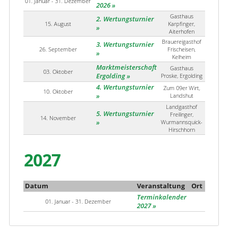
01. Januar - 31. Dezember
2026
Gasthaus
2. Wertungsturnier
15. August
Karpfinger,
Aiterhofen
Brauereigasthof
3. Wertungsturnier
26. September
Frischeisen,
Kelheim
Marktmeisterschaft
Gasthaus
03. Oktober
Ergolding
Proske, Ergolding
4. Wertungsturnier
Zum 09er Wirt,
10. Oktober
Landshut
Landgasthof
5. Wertungsturnier
Freilinger,
14. November
Wurmannsquick-
Hirschhorn
2027
Datum
Veranstaltung
Ort
Terminkalender
01. Januar - 31. Dezember
2027