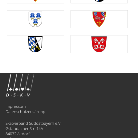
Impressum
Datenschutzerklärung
Skatverband Südostbayern e.V.
Gstaudacher Str. 14A
84032 Altdorf